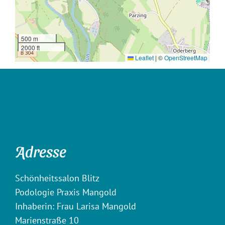
500 m
2000 ft
Leaflet
|
©
OpenStreetMap
Adresse
Schönheitssalon Blitz
Podologie Praxis Mangold
Inhaberin: Frau Larisa Mangold
Marienstraße 10