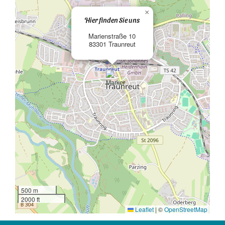
×
Hier finden Sie uns
Marienstraße 10
83301 Traunreut
500 m
2000 ft
Leaflet
|
©
OpenStreetMap