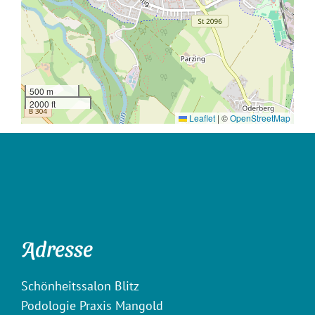
500 m
2000 ft
Leaflet
|
©
OpenStreetMap
Adresse
Schönheitssalon Blitz
Podologie Praxis Mangold